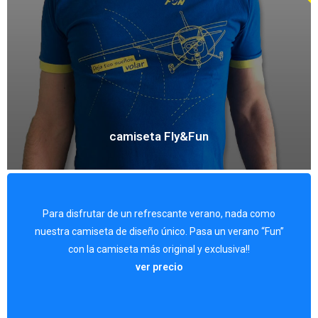
camiseta Fly&Fun
Para disfrutar de un refrescante verano, nada como
nuestra camiseta de diseño único. Pasa un verano “Fun”
Forma de pago: En efectivo y contra reembolso.
con la camiseta más original y exclusiva!!
ver precio
Precio: 15 €.