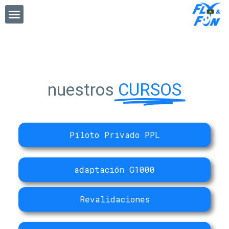
nuestros
CURSOS
Piloto Privado PPL
adaptación G1000
Revalidaciones