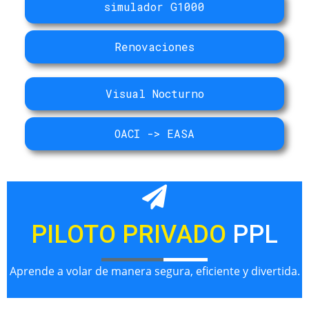
simulador G1000
Renovaciones
Visual Nocturno
OACI -> EASA
PILOTO PRIVADO
PPL
Aprende a volar de manera segura, eficiente y divertida.